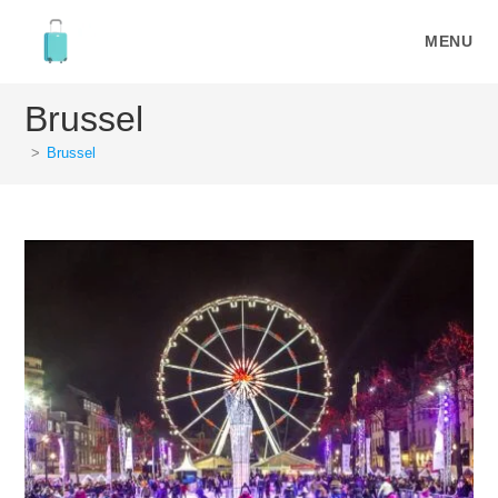
Ga
naar
MENU
inhoud
Brussel
>
Brussel