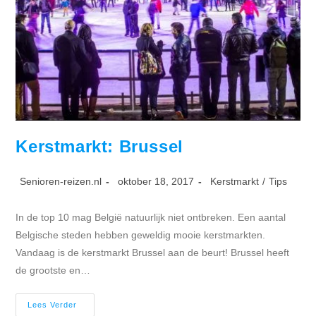
Kerstmarkt: Brussel
Bericht
Bericht
Berichtcategorie:
Senioren-reizen.nl
oktober 18, 2017
Kerstmarkt
/
Tips
auteur:
gepubliceerd
op:
In de top 10 mag België natuurlijk niet ontbreken. Een aantal
Belgische steden hebben geweldig mooie kerstmarkten.
Vandaag is de kerstmarkt Brussel aan de beurt! Brussel heeft
de grootste en…
Kerstmarkt:
Lees Verder
Brussel