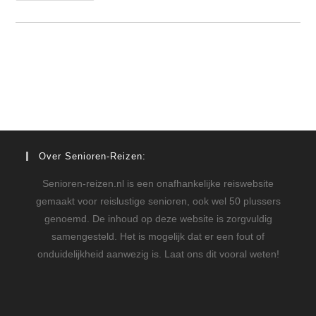
Over Senioren-Reizen:
Senioren-reizen.nl is een onafhankelijke reiswebsite
gemaakt voor reislustige senioren, ook wel 50 plussers
genoemd. De inhoud op deze website is zorgvuldig
samengesteld. Het is mogelijk dat er een fout of
onduidelijkheid aanwezig is. Laat ons dit vooral weten!